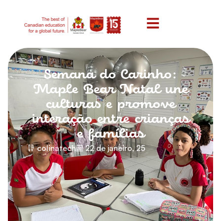
Semana do Carinho:
Maple Bear Natal une
culturas e promove
interação entre crianças
e famílias
colinatech
22 de janeiro, 25